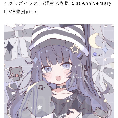
⭐︎ グッズイラスト/澤村光彩様 １st Anniversary
LIVE豊洲pit ⭐︎