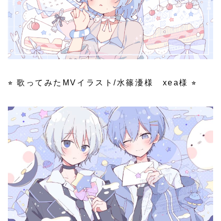
⭐︎ 歌ってみたMVイラスト/水篠瀀様 xea様 ⭐︎