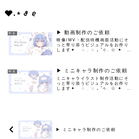
🩶.⋆𝜗𝜚
▶︎ 動画制作のご依頼
料金
映像/MV・配信待機画面活動にそ
っと寄り添うビジュアルをお作り
します✦ ◌ . ◌ ₊ ˚⊹. ☆ ✦
◌ . ◌ ₊ ˚⊹. ☆.✦ ◌ . ◌ ₊ ˚⊹
☆ ...こんな作品
づくりができます！˚⊹.・世界観
を大切にし...
▶︎ ミニキャラ制作のご依頼
料金
ミニキャライラスト制作活動にそ
っと寄り添うビジュアルをお作り
します✦ ◌ . ◌ ₊ ˚⊹. ☆ ✦
◌ . ◌ ₊ ˚⊹. ☆.✦ ◌ . ◌ ₊ ˚⊹
☆ ...こんなイラストが作れま
す！˚⊹.・歌ってみたの動画やサ
ムネイル・記...
▶︎ ミニキャラ制作のご依頼