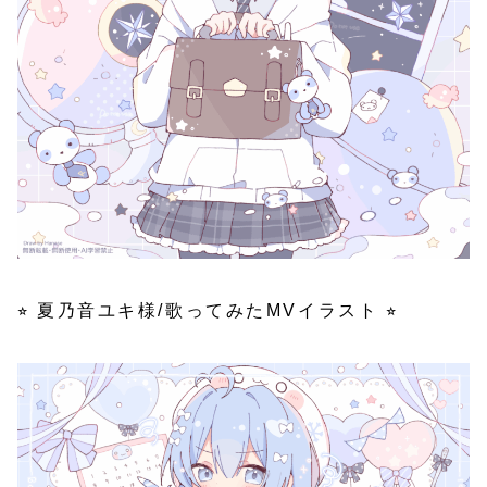
⭐︎ 夏乃音ユキ様/歌ってみたMVイラスト ⭐︎