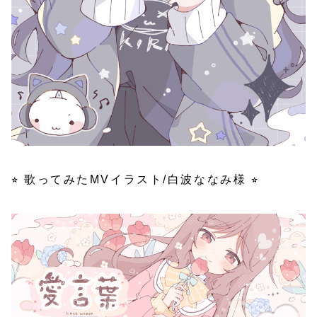
⭐︎ 歌ってみたMVイラスト/白波ななみ様 ⭐︎