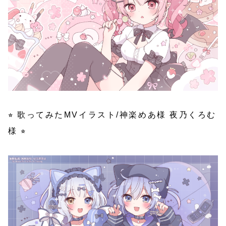
⭐︎ 歌ってみたMVイラスト/神楽めあ様 夜乃くろむ
様 ⭐︎