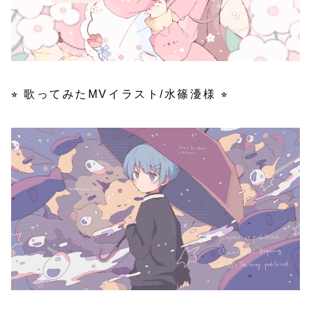
⭐︎ 歌ってみたMVイラスト/水篠瀀様 ⭐︎