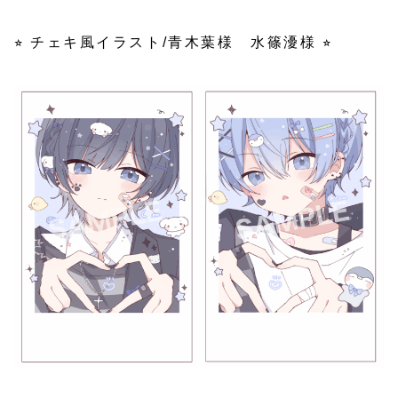
⭐︎ チェキ風イラスト/青木葉様 水篠瀀様 ⭐︎