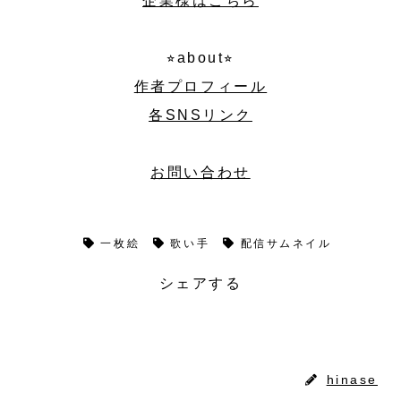
企業様はこちら
⭐︎about⭐︎
作者プロフィール
各SNSリンク
お問い合わせ
料金
一枚絵
歌い手
配信サムネイル
シェアする
X
コピー
hinase