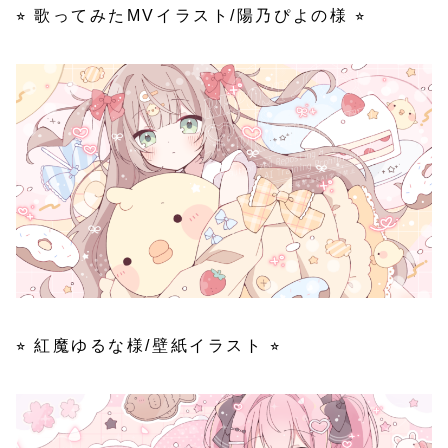
⭐︎ 歌ってみたMVイラスト/陽乃ぴよの様 ⭐︎
⭐︎ 紅魔ゆるな様/壁紙イラスト ⭐︎